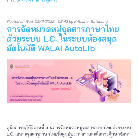
การวิเคราะห์รายการจุลสาร
ต้น
ใน
ระบ
ห้อง
Posted on
Wed, 05/11/2022 - 08:43
by
Kritsana_Satapong
สมุด
การจัดหมวดหมู่จุลสารภาษาไทย
อัตโน
WALA
ด้วยระบบ L.C. ในระบบห้องสมุด
Auto
อัตโนมัติ WALAI AutoLib
คู่มือการปฏิบัติงานนี้ เป็นการจัดหมวดหมู่จุลสารภาษาไทยด้วยระบบ
L.C. เฉพาะจุลสารภาษาไทยซึ่งศูนย์บรรณสารและสื่อการศึกษาจัดหา