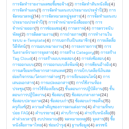
การจัดทำรายงานผลขอซื้อขอจ้าง
(2)
การจัดทำสันหนังสือ
(4)
การจัดทำแผน
(1)
การจัดทำแผนงบประมาณประจำปี
(3)
การ
จัดหมวดหมู่
(14)
การจัดหมวดหมู่จุลสาร
(4)
การจัีดทำแผนงบ
ประมาณประจำปี
(1)
การจำหน่ายหนังสือออก
(1)
การ
จำหน่ายออก
(1)
การซ่อมแซม
(4)
การดราฟ
(4)
การตรวจนับ
พัสดุ
(2)
การติดตามงาน
(6)
การถ่ายภาพ
(8)
การทำงานใน
ระบบ e-Template
(4)
การบอกรับเป็นสมาชิก
(4)
การผลิตสื่อ
วิดีทัศน์
(1)
การมอบหมายงาน
(14)
การลงรายการ
(18)
การ
วิเคราะห์รายการจุลสาร
(4)
การสร้าง Category
(8)
การสร้าง
Tag Cloud
(4)
การสร้างแบบทดสอบ
(4)
การส่งข้อสอบ
(4)
การออกแบบ
(20)
การออกแบบสิ่งพิมพ์
(4)
การเขียนอ้างอิง
(4)
การเตรียมทรัพยากรสารสนเทศ
(20)
การเบิก/เคลียร์เงินสด
ย่อยกิจกรรม/โครงการต่างๆ
(7)
การเรียนออนไลน์
(4)
การ
เสนอเอกสาร
(4)
การแปลงเอกสาร
(6)
การใช้งานห้อง
ประชุม
(13)
การใช้ห้องเรียน
(2)
ขั้นตอนการปฎิบัติงาน
(6)
ขั้น
ตอนการปฎิบิตงาน
(4)
ข้อสอบ
(12)
ข้อสอบกลางภาค
(24)
ข้อสอบปลายภาค
(24)
ข้อสอบเก่า
(5)
ข้อสอบเก่าขอคืน
(15)
ครุภัณฑ์
(2)
ความสำคัญของการตกแต่งภาพ
(4)
คำถามที่พบ
บ่อย FAQ
(4)
คำบรรยาย
(4)
ค่าบริการ
(4)
ค่าปรับหนังสือ
(8)
ค่าล่วงเวลา
(1)
งบประมาณ
(8)
จดหมายเหตุ
(6)
จุลสาร
(8)
ซื้อ
หนังสือภาษาไทย
(4)
ซ่อมบำรุง
(4)
ฐานข้อมูล
(4)
ดรรชนี