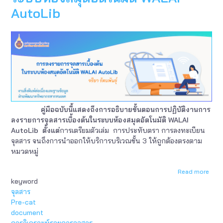
ห้อง
AutoLib
สมุด
อัตโน
WALA
Auto
คู่มือฉบับนี้แสดงถึงการอธิบายขั้นตอนการปฏิบัติงานการ
ลงรายการจุลสารเบื้องต้นในระบบห้องสมุดอัตโนมัติ WALAI
AutoLib
ตั้งแต่
การเตรียมตัวเล่ม การประทับตรา การลงทะเบียน
จุลสาร จนถึงการนำออกให้บริการบริเวณชั้น 3 ให้ถูกต้องตรงตาม
หมวดหมู่
Read more
abou
keyword
การ
ลง
จุลสาร
รายก
Pre-cat
จุลส
document
เบื้อง