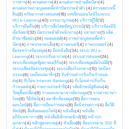
วารสาร
(4)
ตกแต่งภาพ
(4)
ตกแต่งภาพถ่ายติดบัตร
(4)
ตกแต่งภาพถ่ายบุคคลเพื่อทำบัตรประจำตัว
(4)
ตรวจสอบหนี้
สิน
(2)
ทรัพยากรสารสนเทศ
(18)
บทเรียนออนไลน์ในระบบ
WU e-Learning
(40)
บรรณานุกรม
(4)
บริการผู้ใช้
(12)
บริการยืมคืน
(8)
บริการสื่อโสตทัศนูปกรณ์
(12)
บริการห้องมินิ
เธียร์เตอร์
(32)
บัตรประจำตัวพนักงาน
(4)
ปลายภาค
(1)
ผลิต
สำเนาข้อสอบ
(24)
พอดแคสต์
(4)
ภาพถ่ายบุคคลเพื่อทำ
บัตร
(4)
ภาพประกอบสื่อ
(4)
ภาพยนตร์
(4)
ภาพเวกเตอร์
(4)
ยืมระหว่างห้องสมุด
(4)
ยืมหนังสือ
(34)
ระบบ WU e-
Learning
(4)
ระบบปรับอากาศ
(4)
ระบบสารสนเทศ
(24)
ระบบห้องสมุดรัฐสภาอเมริกัน
(4)
ระบบห้องสมุดอัตโนมัติ
(1)
ระบบเสียงห้องประชุม
(4)
ระบบเสียงโถงกลาง
(10)
ระเบียง
บรรณ
(6)
ระเบียนสมาชิก
(2)
รับชำระค่าปรับเกินกำหนด
ส่ง
(4)
รับโอน Internet Banking
(4)
รับโอนค่าปรับเกิน
กำหนดส่ง
(4)
รายงานประจำปี
(4)
วลัยลักษณ์สู่สังคม
(4)
วัสดุสิ้นเปลือง
(8)
วางแผนหาอาจารย์ควบคุม
(1)
วารสารภาษา
ไทย
(8)
วีดิทัศน์
(4)
สมาชิกห้องสมุด
(10)
สื่อการสอน
ออนไลน์
(6)
สื่อการเรียนการสอน
(8)
สื่อนิทรรศการ
(4)
สื่อวีดิ
ทัศน์
(8)
สื่อสังคมออนไลน์
(4)
หนังสือ
(4)
หนังสือ
อภินันทนาการ
(8)
หนังสืออิเล็กทรอนิกส์
(12)
หน้าปก
เอกสาร
(4)
หลักสูตรอบรม
(4)
หัวเรื่อง
(8)
ห้องบรรยาย 300 ที่
นั่ง
(4)
ห้องปฏิบัติการกายภาพบำบัด
(2)
ห้องปฏิบัติการสาธิต