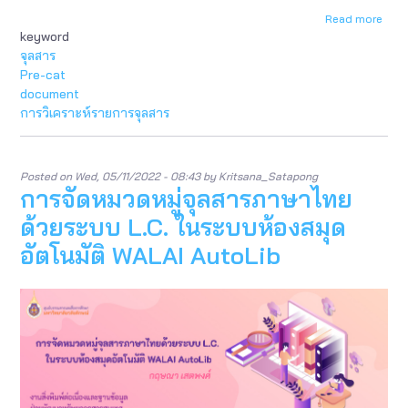
Read more
abou
keyword
การ
ลง
จุลสาร
รายก
Pre-cat
จุลส
document
เบื้อง
การวิเคราะห์รายการจุลสาร
ต้น
ใน
ระบ
ห้อง
Posted on
Wed, 05/11/2022 - 08:43
by
Kritsana_Satapong
สมุด
การจัดหมวดหมู่จุลสารภาษาไทย
อัตโน
WALA
ด้วยระบบ L.C. ในระบบห้องสมุด
Auto
อัตโนมัติ WALAI AutoLib