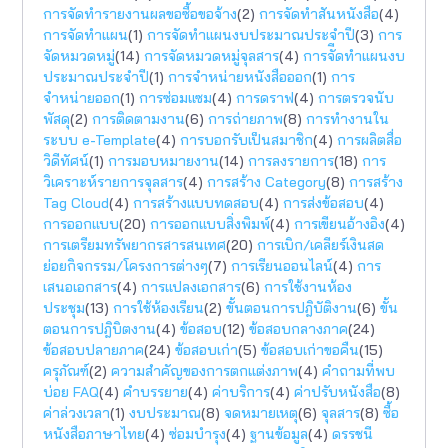
การจัดทำรายงานผลขอซื้อขอจ้าง
(2)
การจัดทำสันหนังสือ
(4)
การจัดทำแผน
(1)
การจัดทำแผนงบประมาณประจำปี
(3)
การ
จัดหมวดหมู่
(14)
การจัดหมวดหมู่จุลสาร
(4)
การจัีดทำแผนงบ
ประมาณประจำปี
(1)
การจำหน่ายหนังสือออก
(1)
การ
จำหน่ายออก
(1)
การซ่อมแซม
(4)
การดราฟ
(4)
การตรวจนับ
พัสดุ
(2)
การติดตามงาน
(6)
การถ่ายภาพ
(8)
การทำงานใน
ระบบ e-Template
(4)
การบอกรับเป็นสมาชิก
(4)
การผลิตสื่อ
วิดีทัศน์
(1)
การมอบหมายงาน
(14)
การลงรายการ
(18)
การ
วิเคราะห์รายการจุลสาร
(4)
การสร้าง Category
(8)
การสร้าง
Tag Cloud
(4)
การสร้างแบบทดสอบ
(4)
การส่งข้อสอบ
(4)
การออกแบบ
(20)
การออกแบบสิ่งพิมพ์
(4)
การเขียนอ้างอิง
(4)
การเตรียมทรัพยากรสารสนเทศ
(20)
การเบิก/เคลียร์เงินสด
ย่อยกิจกรรม/โครงการต่างๆ
(7)
การเรียนออนไลน์
(4)
การ
เสนอเอกสาร
(4)
การแปลงเอกสาร
(6)
การใช้งานห้อง
ประชุม
(13)
การใช้ห้องเรียน
(2)
ขั้นตอนการปฎิบัติงาน
(6)
ขั้น
ตอนการปฎิบิตงาน
(4)
ข้อสอบ
(12)
ข้อสอบกลางภาค
(24)
ข้อสอบปลายภาค
(24)
ข้อสอบเก่า
(5)
ข้อสอบเก่าขอคืน
(15)
ครุภัณฑ์
(2)
ความสำคัญของการตกแต่งภาพ
(4)
คำถามที่พบ
บ่อย FAQ
(4)
คำบรรยาย
(4)
ค่าบริการ
(4)
ค่าปรับหนังสือ
(8)
ค่าล่วงเวลา
(1)
งบประมาณ
(8)
จดหมายเหตุ
(6)
จุลสาร
(8)
ซื้อ
หนังสือภาษาไทย
(4)
ซ่อมบำรุง
(4)
ฐานข้อมูล
(4)
ดรรชนี