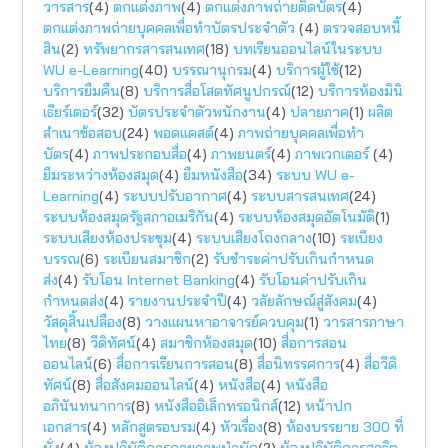
วารสาร
(4)
ตกแต่งภาพ
(4)
ตกแต่งภาพถ่ายติดบัตร
(4)
ตกแต่งภาพถ่ายบุคคลเพื่อทำบัตรประจำตัว
(4)
ตรวจสอบหนี้
สิน
(2)
ทรัพยากรสารสนเทศ
(18)
บทเรียนออนไลน์ในระบบ
WU e-Learning
(40)
บรรณานุกรม
(4)
บริการผู้ใช้
(12)
บริการยืมคืน
(8)
บริการสื่อโสตทัศนูปกรณ์
(12)
บริการห้องมินิ
เธียร์เตอร์
(32)
บัตรประจำตัวพนักงาน
(4)
ปลายภาค
(1)
ผลิต
สำเนาข้อสอบ
(24)
พอดแคสต์
(4)
ภาพถ่ายบุคคลเพื่อทำ
บัตร
(4)
ภาพประกอบสื่อ
(4)
ภาพยนตร์
(4)
ภาพเวกเตอร์
(4)
ยืมระหว่างห้องสมุด
(4)
ยืมหนังสือ
(34)
ระบบ WU e-
Learning
(4)
ระบบปรับอากาศ
(4)
ระบบสารสนเทศ
(24)
ระบบห้องสมุดรัฐสภาอเมริกัน
(4)
ระบบห้องสมุดอัตโนมัติ
(1)
ระบบเสียงห้องประชุม
(4)
ระบบเสียงโถงกลาง
(10)
ระเบียง
บรรณ
(6)
ระเบียนสมาชิก
(2)
รับชำระค่าปรับเกินกำหนด
ส่ง
(4)
รับโอน Internet Banking
(4)
รับโอนค่าปรับเกิน
กำหนดส่ง
(4)
รายงานประจำปี
(4)
วลัยลักษณ์สู่สังคม
(4)
วัสดุสิ้นเปลือง
(8)
วางแผนหาอาจารย์ควบคุม
(1)
วารสารภาษา
ไทย
(8)
วีดิทัศน์
(4)
สมาชิกห้องสมุด
(10)
สื่อการสอน
ออนไลน์
(6)
สื่อการเรียนการสอน
(8)
สื่อนิทรรศการ
(4)
สื่อวีดิ
ทัศน์
(8)
สื่อสังคมออนไลน์
(4)
หนังสือ
(4)
หนังสือ
อภินันทนาการ
(8)
หนังสืออิเล็กทรอนิกส์
(12)
หน้าปก
เอกสาร
(4)
หลักสูตรอบรม
(4)
หัวเรื่อง
(8)
ห้องบรรยาย 300 ที่
นั่ง
(4)
ห้องปฏิบัติการกายภาพบำบัด
(2)
ห้องปฏิบัติการสาธิต