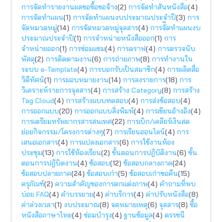
การจัดทำรายงานผลขอซื้อขอจ้าง
(2)
การจัดทำสันหนังสือ
(4)
การจัดทำแผน
(1)
การจัดทำแผนงบประมาณประจำปี
(3)
การ
จัดหมวดหมู่
(14)
การจัดหมวดหมู่จุลสาร
(4)
การจัีดทำแผนงบ
ประมาณประจำปี
(1)
การจำหน่ายหนังสือออก
(1)
การ
จำหน่ายออก
(1)
การซ่อมแซม
(4)
การดราฟ
(4)
การตรวจนับ
พัสดุ
(2)
การติดตามงาน
(6)
การถ่ายภาพ
(8)
การทำงานใน
ระบบ e-Template
(4)
การบอกรับเป็นสมาชิก
(4)
การผลิตสื่อ
วิดีทัศน์
(1)
การมอบหมายงาน
(14)
การลงรายการ
(18)
การ
วิเคราะห์รายการจุลสาร
(4)
การสร้าง Category
(8)
การสร้าง
Tag Cloud
(4)
การสร้างแบบทดสอบ
(4)
การส่งข้อสอบ
(4)
การออกแบบ
(20)
การออกแบบสิ่งพิมพ์
(4)
การเขียนอ้างอิง
(4)
การเตรียมทรัพยากรสารสนเทศ
(22)
การเบิก/เคลียร์เงินสด
ย่อยกิจกรรม/โครงการต่างๆ
(7)
การเรียนออนไลน์
(4)
การ
เสนอเอกสาร
(4)
การแปลงเอกสาร
(6)
การใช้งานห้อง
ประชุม
(13)
การใช้ห้องเรียน
(2)
ขั้นตอนการปฎิบัติงาน
(6)
ขั้น
ตอนการปฎิบิตงาน
(4)
ข้อสอบ
(12)
ข้อสอบกลางภาค
(24)
ข้อสอบปลายภาค
(24)
ข้อสอบเก่า
(5)
ข้อสอบเก่าขอคืน
(15)
ครุภัณฑ์
(2)
ความสำคัญของการตกแต่งภาพ
(4)
คำถามที่พบ
บ่อย FAQ
(4)
คำบรรยาย
(4)
ค่าบริการ
(4)
ค่าปรับหนังสือ
(8)
ค่าล่วงเวลา
(1)
งบประมาณ
(8)
จดหมายเหตุ
(6)
จุลสาร
(8)
ซื้อ
หนังสือภาษาไทย
(4)
ซ่อมบำรุง
(4)
ฐานข้อมูล
(4)
ดรรชนี