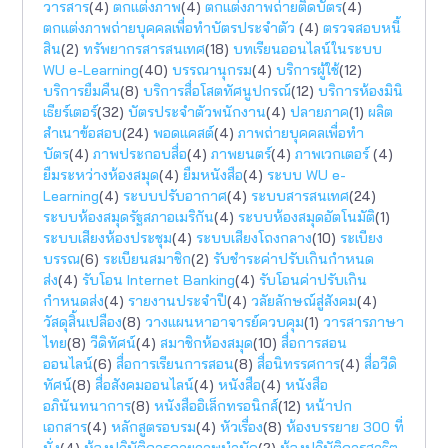
วารสาร
(4)
ตกแต่งภาพ
(4)
ตกแต่งภาพถ่ายติดบัตร
(4)
ตกแต่งภาพถ่ายบุคคลเพื่อทำบัตรประจำตัว
(4)
ตรวจสอบหนี้
สิน
(2)
ทรัพยากรสารสนเทศ
(18)
บทเรียนออนไลน์ในระบบ
WU e-Learning
(40)
บรรณานุกรม
(4)
บริการผู้ใช้
(12)
บริการยืมคืน
(8)
บริการสื่อโสตทัศนูปกรณ์
(12)
บริการห้องมินิ
เธียร์เตอร์
(32)
บัตรประจำตัวพนักงาน
(4)
ปลายภาค
(1)
ผลิต
สำเนาข้อสอบ
(24)
พอดแคสต์
(4)
ภาพถ่ายบุคคลเพื่อทำ
บัตร
(4)
ภาพประกอบสื่อ
(4)
ภาพยนตร์
(4)
ภาพเวกเตอร์
(4)
ยืมระหว่างห้องสมุด
(4)
ยืมหนังสือ
(4)
ระบบ WU e-
Learning
(4)
ระบบปรับอากาศ
(4)
ระบบสารสนเทศ
(24)
ระบบห้องสมุดรัฐสภาอเมริกัน
(4)
ระบบห้องสมุดอัตโนมัติ
(1)
ระบบเสียงห้องประชุม
(4)
ระบบเสียงโถงกลาง
(10)
ระเบียง
บรรณ
(6)
ระเบียนสมาชิก
(2)
รับชำระค่าปรับเกินกำหนด
ส่ง
(4)
รับโอน Internet Banking
(4)
รับโอนค่าปรับเกิน
กำหนดส่ง
(4)
รายงานประจำปี
(4)
วลัยลักษณ์สู่สังคม
(4)
วัสดุสิ้นเปลือง
(8)
วางแผนหาอาจารย์ควบคุม
(1)
วารสารภาษา
ไทย
(8)
วีดิทัศน์
(4)
สมาชิกห้องสมุด
(10)
สื่อการสอน
ออนไลน์
(6)
สื่อการเรียนการสอน
(8)
สื่อนิทรรศการ
(4)
สื่อวีดิ
ทัศน์
(8)
สื่อสังคมออนไลน์
(4)
หนังสือ
(4)
หนังสือ
อภินันทนาการ
(8)
หนังสืออิเล็กทรอนิกส์
(12)
หน้าปก
เอกสาร
(4)
หลักสูตรอบรม
(4)
หัวเรื่อง
(8)
ห้องบรรยาย 300 ที่
นั่ง
(4)
ห้องปฏิบัติการกายภาพบำบัด
(2)
ห้องปฏิบัติการสาธิต