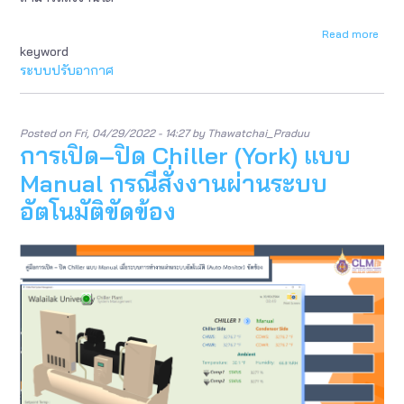
Read more
abou
keyword
การ
เปิด–
ระบบปรับอากาศ
ปิด
Chill
(York
แบบ
Posted on
Fri, 04/29/2022 - 14:27
by
Thawatchai_Praduu
การเปิด–ปิด Chiller (York) แบบ
Manu
กรณี
Manual กรณีสั่งงานผ่านระบบ
สั่ง
งาน
อัตโนมัติขัดข้อง
ผ่าน
ระบ
อัตโน
ขัดข้