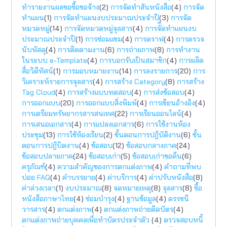
ทำรายงานผลขอซื้อขอจ้าง
(2)
การจัดทำสันหนังสือ
(4)
การจัด
ทำแผน
(1)
การจัดทำแผนงบประมาณประจำปี
(3)
การจัด
หมวดหมู่
(14)
การจัดหมวดหมู่จุลสาร
(4)
การจัีดทำแผนงบ
ประมาณประจำปี
(1)
การซ่อมแซม
(4)
การดราฟ
(4)
การตรวจ
นับพัสดุ
(4)
การติดตามงาน
(6)
การถ่ายภาพ
(8)
การทำงาน
ในระบบ e-Template
(4)
การบอกรับเป็นสมาชิก
(4)
การผลิต
สื่อวิดีทัศน์
(1)
การมอบหมายงาน
(14)
การลงรายการ
(20)
การ
วิเคราะห์รายการจุลสาร
(4)
การสร้าง Category
(8)
การสร้าง
Tag Cloud
(4)
การสร้างแบบทดสอบ
(4)
การส่งข้อสอบ
(4)
การออกแบบ
(20)
การออกแบบสิ่งพิมพ์
(4)
การเขียนอ้างอิง
(4)
การเตรียมทรัพยากรสารสนเทศ
(22)
การเรียนออนไลน์
(4)
การเสนอเอกสาร
(4)
การแปลงเอกสาร
(6)
การใช้งานห้อง
ประชุม
(13)
การใช้ห้องเรียน
(2)
ขั้นตอนการปฎิบัติงาน
(6)
ขั้น
ตอนการปฎิบิตงาน
(4)
ข้อสอบ
(12)
ข้อสอบกลางภาค
(24)
ข้อสอบปลายภาค
(24)
ข้อสอบเก่า
(5)
ข้อสอบเก่าขอคืน
(6)
ครุภัณฑ์
(4)
ความสำคัญของการตกแต่งภาพ
(4)
คำถามที่พบ
บ่อย FAQ
(4)
คำบรรยาย
(4)
ค่าบริการ
(4)
ค่าปรับหนังสือ
(8)
ค่าล่วงเวลา
(1)
งบประมาณ
(8)
จดหมายเหตุ
(8)
จุลสาร
(8)
ซื้อ
หนังสือภาษาไทย
(4)
ซ่อมบำรุง
(4)
ฐานข้อมูล
(4)
ดรรชนี
วารสาร
(4)
ตกแต่งภาพ
(4)
ตกแต่งภาพถ่ายติดบัตร
(4)
ตกแต่งภาพถ่ายบุคคลเพื่อทำบัตรประจำตัว
(4)
ตรวจสอบหนี้