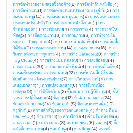
การจัดทำรายงานผลขอซื้อขอจ้าง
(2)
การจัดทำสันหนังสือ
(4)
การจัดทำแผน
(1)
การจัดทำแผนงบประมาณประจำปี
(3)
การ
จัดหมวดหมู่
(14)
การจัดหมวดหมู่จุลสาร
(4)
การจัีดทำแผนงบ
ประมาณประจำปี
(1)
การจำหน่ายหนังสือออก
(1)
การ
จำหน่ายออก
(1)
การซ่อมแซม
(4)
การดราฟ
(4)
การตรวจนับ
พัสดุ
(2)
การติดตามงาน
(6)
การถ่ายภาพ
(8)
การทำงานใน
ระบบ e-Template
(4)
การบอกรับเป็นสมาชิก
(4)
การผลิตสื่อ
วิดีทัศน์
(1)
การมอบหมายงาน
(14)
การลงรายการ
(18)
การ
วิเคราะห์รายการจุลสาร
(4)
การสร้าง Category
(8)
การสร้าง
Tag Cloud
(4)
การสร้างแบบทดสอบ
(4)
การส่งข้อสอบ
(4)
การออกแบบ
(20)
การออกแบบสิ่งพิมพ์
(4)
การเขียนอ้างอิง
(4)
การเตรียมทรัพยากรสารสนเทศ
(22)
การเบิก/เคลียร์เงินสด
ย่อยกิจกรรม/โครงการต่างๆ
(7)
การเรียนออนไลน์
(4)
การ
เสนอเอกสาร
(4)
การแปลงเอกสาร
(6)
การใช้งานห้อง
ประชุม
(13)
การใช้ห้องเรียน
(2)
ขั้นตอนการปฎิบัติงาน
(6)
ขั้น
ตอนการปฎิบิตงาน
(4)
ข้อสอบ
(12)
ข้อสอบกลางภาค
(24)
ข้อสอบปลายภาค
(24)
ข้อสอบเก่า
(5)
ข้อสอบเก่าขอคืน
(15)
ครุภัณฑ์
(2)
ความสำคัญของการตกแต่งภาพ
(4)
คำถามที่พบ
บ่อย FAQ
(4)
คำบรรยาย
(4)
ค่าบริการ
(4)
ค่าปรับหนังสือ
(8)
ค่าล่วงเวลา
(1)
งบประมาณ
(8)
จดหมายเหตุ
(6)
จุลสาร
(8)
ซื้อ
หนังสือภาษาไทย
(4)
ซ่อมบำรุง
(4)
ฐานข้อมูล
(4)
ดรรชนี