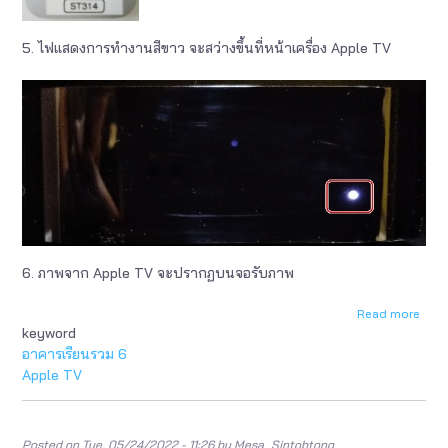
5. ไฟแสดงการทำงานสีขาว จะสว่างขึ้นที่หน้าเครื่อง Apple TV
6. ภาพจาก Apple TV จะปรากฏบนจอรับภาพ
Read more
abou
keyword
ผัง
งาน
อาคารเรียนรวม 6
และ
Apple TV
ขั้น
ตอน
การ
ปฏิบัต
Posted on
Tue, 05/24/2022 - 11:26
by
Mesa_Sintobtong