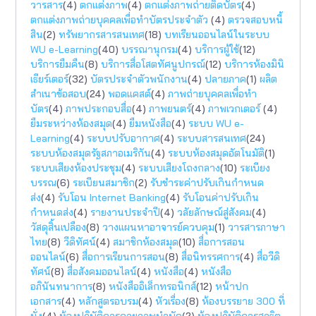
วารสาร
(4)
ตกแต่งภาพ
(4)
ตกแต่งภาพถ่ายติดบัตร
(4)
ตกแต่งภาพถ่ายบุคคลเพื่อทำบัตรประจำตัว
(4)
ตรวจสอบหนี้
สิน
(2)
ทรัพยากรสารสนเทศ
(18)
บทเรียนออนไลน์ในระบบ
WU e-Learning
(40)
บรรณานุกรม
(4)
บริการผู้ใช้
(12)
บริการยืมคืน
(8)
บริการสื่อโสตทัศนูปกรณ์
(12)
บริการห้องมินิ
เธียร์เตอร์
(32)
บัตรประจำตัวพนักงาน
(4)
ปลายภาค
(1)
ผลิต
สำเนาข้อสอบ
(24)
พอดแคสต์
(4)
ภาพถ่ายบุคคลเพื่อทำ
บัตร
(4)
ภาพประกอบสื่อ
(4)
ภาพยนตร์
(4)
ภาพเวกเตอร์
(4)
ยืมระหว่างห้องสมุด
(4)
ยืมหนังสือ
(4)
ระบบ WU e-
Learning
(4)
ระบบปรับอากาศ
(4)
ระบบสารสนเทศ
(24)
ระบบห้องสมุดรัฐสภาอเมริกัน
(4)
ระบบห้องสมุดอัตโนมัติ
(1)
ระบบเสียงห้องประชุม
(4)
ระบบเสียงโถงกลาง
(10)
ระเบียง
บรรณ
(6)
ระเบียนสมาชิก
(2)
รับชำระค่าปรับเกินกำหนด
ส่ง
(4)
รับโอน Internet Banking
(4)
รับโอนค่าปรับเกิน
กำหนดส่ง
(4)
รายงานประจำปี
(4)
วลัยลักษณ์สู่สังคม
(4)
วัสดุสิ้นเปลือง
(8)
วางแผนหาอาจารย์ควบคุม
(1)
วารสารภาษา
ไทย
(8)
วีดิทัศน์
(4)
สมาชิกห้องสมุด
(10)
สื่อการสอน
ออนไลน์
(6)
สื่อการเรียนการสอน
(8)
สื่อนิทรรศการ
(4)
สื่อวีดิ
ทัศน์
(8)
สื่อสังคมออนไลน์
(4)
หนังสือ
(4)
หนังสือ
อภินันทนาการ
(8)
หนังสืออิเล็กทรอนิกส์
(12)
หน้าปก
เอกสาร
(4)
หลักสูตรอบรม
(4)
หัวเรื่อง
(8)
ห้องบรรยาย 300 ที่
นั่ง
(4)
ห้องปฏิบัติการกายภาพบำบัด
(2)
ห้องปฏิบัติการสาธิต