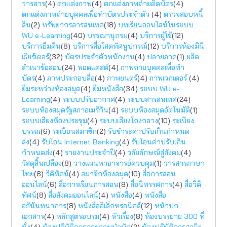
วารสาร
(4)
ตกแต่งภาพ
(4)
ตกแต่งภาพถ่ายติดบัตร
(4)
ตกแต่งภาพถ่ายบุคคลเพื่อทำบัตรประจำตัว
(4)
ตรวจสอบหนี้
สิน
(2)
ทรัพยากรสารสนเทศ
(18)
บทเรียนออนไลน์ในระบบ
WU e-Learning
(40)
บรรณานุกรม
(4)
บริการผู้ใช้
(12)
บริการยืมคืน
(8)
บริการสื่อโสตทัศนูปกรณ์
(12)
บริการห้องมินิ
เธียร์เตอร์
(32)
บัตรประจำตัวพนักงาน
(4)
ปลายภาค
(1)
ผลิต
สำเนาข้อสอบ
(24)
พอดแคสต์
(4)
ภาพถ่ายบุคคลเพื่อทำ
บัตร
(4)
ภาพประกอบสื่อ
(4)
ภาพยนตร์
(4)
ภาพเวกเตอร์
(4)
ยืมระหว่างห้องสมุด
(4)
ยืมหนังสือ
(34)
ระบบ WU e-
Learning
(4)
ระบบปรับอากาศ
(4)
ระบบสารสนเทศ
(24)
ระบบห้องสมุดรัฐสภาอเมริกัน
(4)
ระบบห้องสมุดอัตโนมัติ
(1)
ระบบเสียงห้องประชุม
(4)
ระบบเสียงโถงกลาง
(10)
ระเบียง
บรรณ
(6)
ระเบียนสมาชิก
(2)
รับชำระค่าปรับเกินกำหนด
ส่ง
(4)
รับโอน Internet Banking
(4)
รับโอนค่าปรับเกิน
กำหนดส่ง
(4)
รายงานประจำปี
(4)
วลัยลักษณ์สู่สังคม
(4)
วัสดุสิ้นเปลือง
(8)
วางแผนหาอาจารย์ควบคุม
(1)
วารสารภาษา
ไทย
(8)
วีดิทัศน์
(4)
สมาชิกห้องสมุด
(10)
สื่อการสอน
ออนไลน์
(6)
สื่อการเรียนการสอน
(8)
สื่อนิทรรศการ
(4)
สื่อวีดิ
ทัศน์
(8)
สื่อสังคมออนไลน์
(4)
หนังสือ
(4)
หนังสือ
อภินันทนาการ
(8)
หนังสืออิเล็กทรอนิกส์
(12)
หน้าปก
เอกสาร
(4)
หลักสูตรอบรม
(4)
หัวเรื่อง
(8)
ห้องบรรยาย 300 ที่
นั่ง
(4)
ห้องปฏิบัติการกายภาพบำบัด
(2)
ห้องปฏิบัติการสาธิต