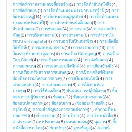
การจัดทำรายงานผลขอซื้อขอจ้าง
(2)
การจัดทำสันหนังสือ
(4)
การจัดทำแผน
(1)
การจัดทำแผนงบประมาณประจำปี
(3)
การ
จัดหมวดหมู่
(14)
การจัดหมวดหมู่จุลสาร
(4)
การจัีดทำแผนงบ
ประมาณประจำปี
(1)
การจำหน่ายหนังสือออก
(1)
การ
จำหน่ายออก
(1)
การซ่อมแซม
(4)
การดราฟ
(4)
การตรวจนับ
พัสดุ
(2)
การติดตามงาน
(6)
การถ่ายภาพ
(8)
การทำงานใน
ระบบ e-Template
(4)
การบอกรับเป็นสมาชิก
(4)
การผลิตสื่อ
วิดีทัศน์
(1)
การมอบหมายงาน
(14)
การลงรายการ
(18)
การ
วิเคราะห์รายการจุลสาร
(4)
การสร้าง Category
(8)
การสร้าง
Tag Cloud
(4)
การสร้างแบบทดสอบ
(4)
การส่งข้อสอบ
(4)
การออกแบบ
(20)
การออกแบบสิ่งพิมพ์
(4)
การเขียนอ้างอิง
(4)
การเตรียมทรัพยากรสารสนเทศ
(20)
การเบิก/เคลียร์เงินสด
ย่อยกิจกรรม/โครงการต่างๆ
(7)
การเรียนออนไลน์
(4)
การ
เสนอเอกสาร
(4)
การแปลงเอกสาร
(6)
การใช้งานห้อง
ประชุม
(13)
การใช้ห้องเรียน
(2)
ขั้นตอนการปฎิบัติงาน
(6)
ขั้น
ตอนการปฎิบิตงาน
(4)
ข้อสอบ
(12)
ข้อสอบกลางภาค
(24)
ข้อสอบปลายภาค
(24)
ข้อสอบเก่า
(5)
ข้อสอบเก่าขอคืน
(15)
ครุภัณฑ์
(2)
ความสำคัญของการตกแต่งภาพ
(4)
คำถามที่พบ
บ่อย FAQ
(4)
คำบรรยาย
(4)
ค่าบริการ
(4)
ค่าปรับหนังสือ
(8)
ค่าล่วงเวลา
(1)
งบประมาณ
(8)
จดหมายเหตุ
(6)
จุลสาร
(8)
ซื้อ
หนังสือภาษาไทย
(4)
ซ่อมบำรุง
(4)
ฐานข้อมูล
(4)
ดรรชนี