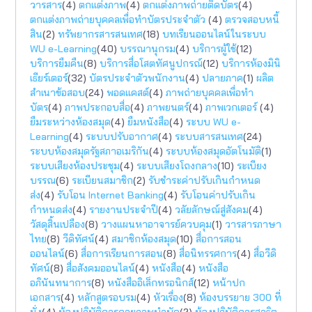
วารสาร
(4)
ตกแต่งภาพ
(4)
ตกแต่งภาพถ่ายติดบัตร
(4)
ตกแต่งภาพถ่ายบุคคลเพื่อทำบัตรประจำตัว
(4)
ตรวจสอบหนี้
สิน
(2)
ทรัพยากรสารสนเทศ
(18)
บทเรียนออนไลน์ในระบบ
WU e-Learning
(40)
บรรณานุกรม
(4)
บริการผู้ใช้
(12)
บริการยืมคืน
(8)
บริการสื่อโสตทัศนูปกรณ์
(12)
บริการห้องมินิ
เธียร์เตอร์
(32)
บัตรประจำตัวพนักงาน
(4)
ปลายภาค
(1)
ผลิต
สำเนาข้อสอบ
(24)
พอดแคสต์
(4)
ภาพถ่ายบุคคลเพื่อทำ
บัตร
(4)
ภาพประกอบสื่อ
(4)
ภาพยนตร์
(4)
ภาพเวกเตอร์
(4)
ยืมระหว่างห้องสมุด
(4)
ยืมหนังสือ
(4)
ระบบ WU e-
Learning
(4)
ระบบปรับอากาศ
(4)
ระบบสารสนเทศ
(24)
ระบบห้องสมุดรัฐสภาอเมริกัน
(4)
ระบบห้องสมุดอัตโนมัติ
(1)
ระบบเสียงห้องประชุม
(4)
ระบบเสียงโถงกลาง
(10)
ระเบียง
บรรณ
(6)
ระเบียนสมาชิก
(2)
รับชำระค่าปรับเกินกำหนด
ส่ง
(4)
รับโอน Internet Banking
(4)
รับโอนค่าปรับเกิน
กำหนดส่ง
(4)
รายงานประจำปี
(4)
วลัยลักษณ์สู่สังคม
(4)
วัสดุสิ้นเปลือง
(8)
วางแผนหาอาจารย์ควบคุม
(1)
วารสารภาษา
ไทย
(8)
วีดิทัศน์
(4)
สมาชิกห้องสมุด
(10)
สื่อการสอน
ออนไลน์
(6)
สื่อการเรียนการสอน
(8)
สื่อนิทรรศการ
(4)
สื่อวีดิ
ทัศน์
(8)
สื่อสังคมออนไลน์
(4)
หนังสือ
(4)
หนังสือ
อภินันทนาการ
(8)
หนังสืออิเล็กทรอนิกส์
(12)
หน้าปก
เอกสาร
(4)
หลักสูตรอบรม
(4)
หัวเรื่อง
(8)
ห้องบรรยาย 300 ที่
นั่ง
(4)
ห้องปฏิบัติการกายภาพบำบัด
(2)
ห้องปฏิบัติการสาธิต