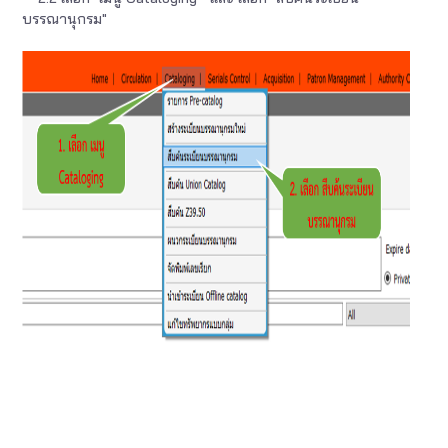
บรรณานุกรม"