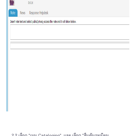
2.2 เลือก "เมนู Cataloging" และ เลือก "สืบค้นระเบียน