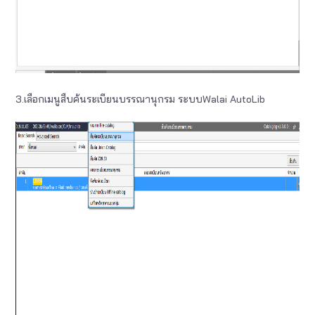
3.เลือกเมนูสืบค้นระเบียนบรรณานุกรม ระบบWalai AutoLib