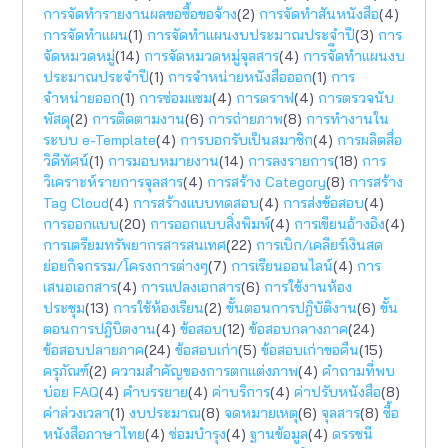
การจัดทำรายงานผลขอซื้อขอจ้าง
(2)
การจัดทำสันหนังสือ
(4)
การจัดทำแผน
(1)
การจัดทำแผนงบประมาณประจำปี
(3)
การ
จัดหมวดหมู่
(14)
การจัดหมวดหมู่จุลสาร
(4)
การจัีดทำแผนงบ
ประมาณประจำปี
(1)
การจำหน่ายหนังสือออก
(1)
การ
จำหน่ายออก
(1)
การซ่อมแซม
(4)
การดราฟ
(4)
การตรวจนับ
พัสดุ
(2)
การติดตามงาน
(6)
การถ่ายภาพ
(8)
การทำงานใน
ระบบ e-Template
(4)
การบอกรับเป็นสมาชิก
(4)
การผลิตสื่อ
วิดีทัศน์
(1)
การมอบหมายงาน
(14)
การลงรายการ
(18)
การ
วิเคราะห์รายการจุลสาร
(4)
การสร้าง Category
(8)
การสร้าง
Tag Cloud
(4)
การสร้างแบบทดสอบ
(4)
การส่งข้อสอบ
(4)
การออกแบบ
(20)
การออกแบบสิ่งพิมพ์
(4)
การเขียนอ้างอิง
(4)
การเตรียมทรัพยากรสารสนเทศ
(22)
การเบิก/เคลียร์เงินสด
ย่อยกิจกรรม/โครงการต่างๆ
(7)
การเรียนออนไลน์
(4)
การ
เสนอเอกสาร
(4)
การแปลงเอกสาร
(6)
การใช้งานห้อง
ประชุม
(13)
การใช้ห้องเรียน
(2)
ขั้นตอนการปฎิบัติงาน
(6)
ขั้น
ตอนการปฎิบิตงาน
(4)
ข้อสอบ
(12)
ข้อสอบกลางภาค
(24)
ข้อสอบปลายภาค
(24)
ข้อสอบเก่า
(5)
ข้อสอบเก่าขอคืน
(15)
ครุภัณฑ์
(2)
ความสำคัญของการตกแต่งภาพ
(4)
คำถามที่พบ
บ่อย FAQ
(4)
คำบรรยาย
(4)
ค่าบริการ
(4)
ค่าปรับหนังสือ
(8)
ค่าล่วงเวลา
(1)
งบประมาณ
(8)
จดหมายเหตุ
(6)
จุลสาร
(8)
ซื้อ
หนังสือภาษาไทย
(4)
ซ่อมบำรุง
(4)
ฐานข้อมูล
(4)
ดรรชนี