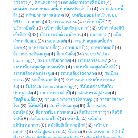
วารสาร
(4)
ตกแต่งภาพ
(4)
ตกแต่งภาพถ่ายติดบัตร
(4)
ตกแต่งภาพถ่ายบุคคลเพื่อทำบัตรประจำตัว
(4)
ตรวจสอบหนี้
สิน
(2)
ทรัพยากรสารสนเทศ
(18)
บทเรียนออนไลน์ในระบบ
WU e-Learning
(40)
บรรณานุกรม
(4)
บริการผู้ใช้
(12)
บริการยืมคืน
(8)
บริการสื่อโสตทัศนูปกรณ์
(12)
บริการห้องมินิ
เธียร์เตอร์
(32)
บัตรประจำตัวพนักงาน
(4)
ปลายภาค
(1)
ผลิต
สำเนาข้อสอบ
(24)
พอดแคสต์
(4)
ภาพถ่ายบุคคลเพื่อทำ
บัตร
(4)
ภาพประกอบสื่อ
(4)
ภาพยนตร์
(4)
ภาพเวกเตอร์
(4)
ยืมระหว่างห้องสมุด
(4)
ยืมหนังสือ
(34)
ระบบ WU e-
Learning
(4)
ระบบปรับอากาศ
(4)
ระบบสารสนเทศ
(24)
ระบบห้องสมุดรัฐสภาอเมริกัน
(4)
ระบบห้องสมุดอัตโนมัติ
(1)
ระบบเสียงห้องประชุม
(4)
ระบบเสียงโถงกลาง
(10)
ระเบียง
บรรณ
(6)
ระเบียนสมาชิก
(2)
รับชำระค่าปรับเกินกำหนด
ส่ง
(4)
รับโอน Internet Banking
(4)
รับโอนค่าปรับเกิน
กำหนดส่ง
(4)
รายงานประจำปี
(4)
วลัยลักษณ์สู่สังคม
(4)
วัสดุสิ้นเปลือง
(8)
วางแผนหาอาจารย์ควบคุม
(1)
วารสารภาษา
ไทย
(8)
วีดิทัศน์
(4)
สมาชิกห้องสมุด
(10)
สื่อการสอน
ออนไลน์
(6)
สื่อการเรียนการสอน
(8)
สื่อนิทรรศการ
(4)
สื่อวีดิ
ทัศน์
(8)
สื่อสังคมออนไลน์
(4)
หนังสือ
(4)
หนังสือ
อภินันทนาการ
(8)
หนังสืออิเล็กทรอนิกส์
(12)
หน้าปก
เอกสาร
(4)
หลักสูตรอบรม
(4)
หัวเรื่อง
(8)
ห้องบรรยาย 300 ที่
นั่ง
(4)
ห้องปฏิบัติการกายภาพบำบัด
(2)
ห้องปฏิบัติการสาธิต