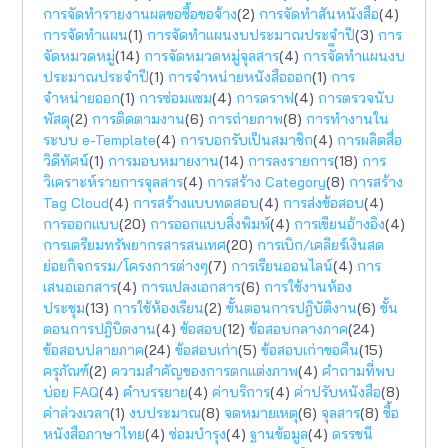
การจัดทำรายงานผลขอซื้อขอจ้าง
(2)
การจัดทำสันหนังสือ
(4)
การจัดทำแผน
(1)
การจัดทำแผนงบประมาณประจำปี
(3)
การ
จัดหมวดหมู่
(14)
การจัดหมวดหมู่จุลสาร
(4)
การจัีดทำแผนงบ
ประมาณประจำปี
(1)
การจำหน่ายหนังสือออก
(1)
การ
จำหน่ายออก
(1)
การซ่อมแซม
(4)
การดราฟ
(4)
การตรวจนับ
พัสดุ
(2)
การติดตามงาน
(6)
การถ่ายภาพ
(8)
การทำงานใน
ระบบ e-Template
(4)
การบอกรับเป็นสมาชิก
(4)
การผลิตสื่อ
วิดีทัศน์
(1)
การมอบหมายงาน
(14)
การลงรายการ
(18)
การ
วิเคราะห์รายการจุลสาร
(4)
การสร้าง Category
(8)
การสร้าง
Tag Cloud
(4)
การสร้างแบบทดสอบ
(4)
การส่งข้อสอบ
(4)
การออกแบบ
(20)
การออกแบบสิ่งพิมพ์
(4)
การเขียนอ้างอิง
(4)
การเตรียมทรัพยากรสารสนเทศ
(20)
การเบิก/เคลียร์เงินสด
ย่อยกิจกรรม/โครงการต่างๆ
(7)
การเรียนออนไลน์
(4)
การ
เสนอเอกสาร
(4)
การแปลงเอกสาร
(6)
การใช้งานห้อง
ประชุม
(13)
การใช้ห้องเรียน
(2)
ขั้นตอนการปฎิบัติงาน
(6)
ขั้น
ตอนการปฎิบิตงาน
(4)
ข้อสอบ
(12)
ข้อสอบกลางภาค
(24)
ข้อสอบปลายภาค
(24)
ข้อสอบเก่า
(5)
ข้อสอบเก่าขอคืน
(15)
ครุภัณฑ์
(2)
ความสำคัญของการตกแต่งภาพ
(4)
คำถามที่พบ
บ่อย FAQ
(4)
คำบรรยาย
(4)
ค่าบริการ
(4)
ค่าปรับหนังสือ
(8)
ค่าล่วงเวลา
(1)
งบประมาณ
(8)
จดหมายเหตุ
(6)
จุลสาร
(8)
ซื้อ
หนังสือภาษาไทย
(4)
ซ่อมบำรุง
(4)
ฐานข้อมูล
(4)
ดรรชนี