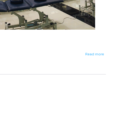
Read more
about
การ
ใช้
งาน
โสต
ทัศนูปกรณ์
ห้อง
ปฏิบัติ
การ
กายภาพบำบัด
อาคาร
เครื่อง
มือ
วิทยาศาสตร์
และ