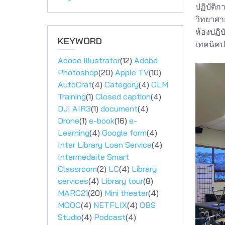
ปฏิบัติก
วิทยาศา
ห้องปฏิ
KEYWORD
เทคนิค
Adobe Illustrator
(12)
Adobe
Photoshop
(20)
Apple TV
(10)
AutoCrat
(4)
Category
(4)
CLM
Training
(1)
Closed caption
(4)
DJI AIR3
(1)
document
(4)
Drone
(1)
e-book
(16)
e-
Learning
(4)
Google form
(4)
Inter Library Loan Service
(4)
Intermedaite Smart
Classroom
(2)
LC
(4)
Library
services
(4)
Library tour
(8)
MARC21
(20)
Mini theater
(4)
MOOC
(4)
NETFLIX
(4)
OBS
Studio
(4)
Podcast
(4)