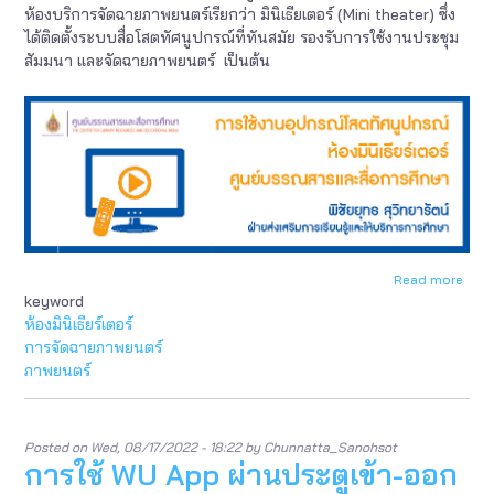
ห้องบริการจัดฉายภาพยนตร์เรียกว่า มินิเธียเตอร์ (Mini theater) ซึ่ง
Serv
ได้ติดตั้งระบบสื่อโสตทัศนูปกรณ์ที่ทันสมัย รองรับการใช้งานประชุม
สัมมนา และจัดฉายภาพยนตร์ เป็นต้น
Read more
abou
keyword
การ
ใช้
ห้องมินิเธียร์เตอร์
งาน
การจัดฉายภาพยนตร์
อุปก
ภาพยนตร์
โสต
ทัศน
ห้อง
มิ
Posted on
Wed, 08/17/2022 - 18:22
by
Chunnatta_Sanohsot
นิ
การใช้ WU App ผ่านประตูเข้า-ออก
เธียเ