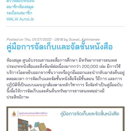
ตรวจสอบหนี้สิน
สอบ
สมาชิกห้องสมุด
หนี้
ระเบียนสมาชิก
สิน
WALAI AutoLib
และ
ลบ
ระเบ
สมาช
Posted on
Thu, 01/27/2022 - 09:16
by
Suwat_Kertmanee
ห้อง
คู่มือการจัดเก็บและจัดชั้นหนังสือ
สมุด
ใน
ระบ
ห้องสมุด ศูนย์บรรณสารและสื่อการศึกษา มีทรัพยากรสารสนเทศ
WALA
ประเภทหนังสือและสิ่งพิมพ์ต่อเนื่องมากกว่า 200,000 เล่ม มีการใช้
Auto
บริการโดยหยิบออกจากชั้นวางหรือถูกยืมออกและนำกลับมาส่งคืนอยู่
:
ตลอดเวลา การจัดเก็บและจัดชั้นหนังสือจึงมีขั้นตอน วิธีการ และการ
กรณี
พนัก
ปฏิบัติที่เป็นแบบแผนถูกต้องตามหลักวิชาการ จึงจัดทำเป็นคู่มือฉบับ
พ้น
นี้เพื่อให้การจัดเก็บและค้นคืนทรัพยากรสารสนเทศอย่างมี
สภา
ประสิทธิภาพ
สมาช