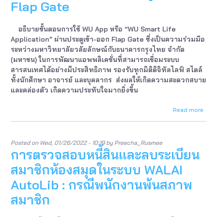
ศูนย์
Flap Gate
บรร
สาร
และ
อธิบายขั้นตอนการใช้ WU App หรือ “WU Smart Life
สื่อ
Application” ผ่านประตูเข้า-ออก Flap Gate ซึ่งเป็นความร่วมมือ
การ
ระหว่างมหาวิทยาลัยวลัยลักษณ์กับธนาคารกรุงไทย จำกัด
ศึกษ
(มหาชน) ในการพัฒนาแอพพลิเคชั่นที่สามารถเชื่อมระบบ
สารสนเทศได้อย่างมีประสิทธิภาพ รองรับทุกมิติดิจิทัลไลฟ์ สไตล์
ทั้งนักศึกษา อาจารย์ และบุคลากร ส่งผลให้เกิดความสะดวกสบาย
และคล่องตัว เกิดความประทับใจมากยิ่งขึ้น
Read more
abou
การ
ใช้
WU
Posted on
Wed, 01/26/2022 - 10:19
by
Preecha_Rusmee
App
การตรวจสอบหนี้สินและลบระเบียน
ผ่าน
ประต
สมาชิกห้องสมุดในระบบ WALAI
เข้า-
ออก
AutoLib : กรณีพนักงานพ้นสภาพ
Flap
สมาชิก
Gate