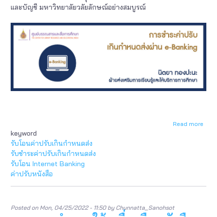
และบัญชี มหาวิทยาลัยวลัยลักษณ์อย่างสมบูรณ์
Read more
abou
keyword
การ
ชำระ
รับโอนค่าปรับเกินกำหนดส่ง
ค่า
รับชำระค่าปรับเกินกำหนดส่ง
ปรับ
รับโอน Internet Banking
หนังส
ค่าปรับหนังสือ
เกิน
กำห
ส่ง
ผ่าน
Posted on
Mon, 04/25/2022 - 11:50
by
Chunnatta_Sanohsot
e-