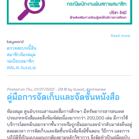
Read more
abou
keyword
การ
ตรวจ
ตรวจสอบหนี้สิน
สอบ
สมาชิกห้องสมุด
หนี้
ระเบียนสมาชิก
สิน
WALAI AutoLib
และ
ลบ
ระเบ
สมาช
Posted on
Thu, 01/27/2022 - 09:16
by
Suwat_Kertmanee
ห้อง
คู่มือการจัดเก็บและจัดชั้นหนังสือ
สมุด
ใน
ระบ
ห้องสมุด ศูนย์บรรณสารและสื่อการศึกษา มีทรัพยากรสารสนเทศ
WALA
ประเภทหนังสือและสิ่งพิมพ์ต่อเนื่องมากกว่า 200,000 เล่ม มีการใช้
Auto
บริการโดยหยิบออกจากชั้นวางหรือถูกยืมออกและนำกลับมาส่งคืนอยู่
:
ตลอดเวลา การจัดเก็บและจัดชั้นหนังสือจึงมีขั้นตอน วิธีการ และการ
กรณี
พนัก
ปฏิบัติที่เป็นแบบแผนถูกต้องตามหลักวิชาการ จึงจัดทำเป็นคู่มือฉบับ