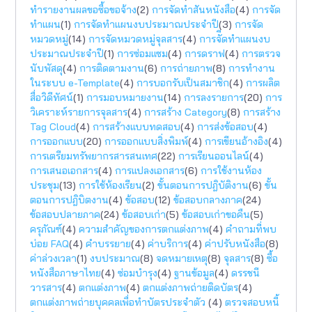
ทำรายงานผลขอซื้อขอจ้าง
(2)
การจัดทำสันหนังสือ
(4)
การจัด
ทำแผน
(1)
การจัดทำแผนงบประมาณประจำปี
(3)
การจัด
หมวดหมู่
(14)
การจัดหมวดหมู่จุลสาร
(4)
การจัีดทำแผนงบ
ประมาณประจำปี
(1)
การซ่อมแซม
(4)
การดราฟ
(4)
การตรวจ
นับพัสดุ
(4)
การติดตามงาน
(6)
การถ่ายภาพ
(8)
การทำงาน
ในระบบ e-Template
(4)
การบอกรับเป็นสมาชิก
(4)
การผลิต
สื่อวิดีทัศน์
(1)
การมอบหมายงาน
(14)
การลงรายการ
(20)
การ
วิเคราะห์รายการจุลสาร
(4)
การสร้าง Category
(8)
การสร้าง
Tag Cloud
(4)
การสร้างแบบทดสอบ
(4)
การส่งข้อสอบ
(4)
การออกแบบ
(20)
การออกแบบสิ่งพิมพ์
(4)
การเขียนอ้างอิง
(4)
การเตรียมทรัพยากรสารสนเทศ
(22)
การเรียนออนไลน์
(4)
การเสนอเอกสาร
(4)
การแปลงเอกสาร
(6)
การใช้งานห้อง
ประชุม
(13)
การใช้ห้องเรียน
(2)
ขั้นตอนการปฎิบัติงาน
(6)
ขั้น
ตอนการปฎิบิตงาน
(4)
ข้อสอบ
(12)
ข้อสอบกลางภาค
(24)
ข้อสอบปลายภาค
(24)
ข้อสอบเก่า
(5)
ข้อสอบเก่าขอคืน
(5)
ครุภัณฑ์
(4)
ความสำคัญของการตกแต่งภาพ
(4)
คำถามที่พบ
บ่อย FAQ
(4)
คำบรรยาย
(4)
ค่าบริการ
(4)
ค่าปรับหนังสือ
(8)
ค่าล่วงเวลา
(1)
งบประมาณ
(8)
จดหมายเหตุ
(8)
จุลสาร
(8)
ซื้อ
หนังสือภาษาไทย
(4)
ซ่อมบำรุง
(4)
ฐานข้อมูล
(4)
ดรรชนี
วารสาร
(4)
ตกแต่งภาพ
(4)
ตกแต่งภาพถ่ายติดบัตร
(4)
ตกแต่งภาพถ่ายบุคคลเพื่อทำบัตรประจำตัว
(4)
ตรวจสอบหนี้