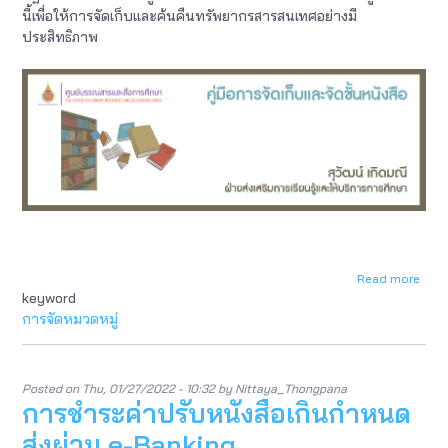
พ้น
นี้เพื่อให้การจัดเก็บและค้นคืนทรัพยากรสารสนเทศอย่างมี
สภา
ประสิทธิภาพ
สมาช
Read more
abou
keyword
คู่มือ
การ
การจัดหมวดหมู่
จัด
เก็บ
และ
จัด
Posted on
Thu, 01/27/2022 - 10:32
by
Nittaya_Thongpana
การชำระค่าปรับหนังสือเกินกำหนด
ชั้น
หนังส
ส่งผ่าน e-Banking