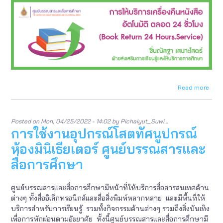
Read more
abou
การ
แนะ
การ
Posted on
Mon, 04/25/2022 - 14:02
by
Pichaiyut_Suwi…
ใช้
การใช้งานอุปกรณ์โสตทัศนูปกรณ์
เครื่อ
คืน
ห้องมินิเธียเตอร์ ศูนย์บรรณสารและ
หนังส
อัตโน
สื่อการศึกษา
ตลอ
24
ชั่วโ
ศูนย์บรรณสารและสื่อการศึกษามีหน้าที่ให้บริการสื่อสารสนเทศด้าน
(Boo
ต่างๆ ทั้งสื่ออิเล็กทรอนิกส์และสื่อสิ่งพิมพ์หลากหลาย และมีพื้นที่ให้
Retu
บริการสำหรับการเรียนรู้ รวมทั้งกิจกรรมด้านต่างๆ รวมถึงสิ่งบันเทิง
24
เพื่อการพักผ่อนตามอัธยาศัย ทั้งนี้ศูนย์บรรณสารและสื่อการศึกษามี
Hour