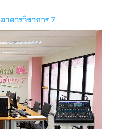
งาน
การ
ใช้
ู อาคารวิชาการ 7
งาน
โสต
ทัศนูปกรณ์
ห้อง
ปฏิบัติ
การ
พยาบาล
อาคาร
เครื่อง
มือ
วิทยาศาสตร์
และ
เทคโนโลยี