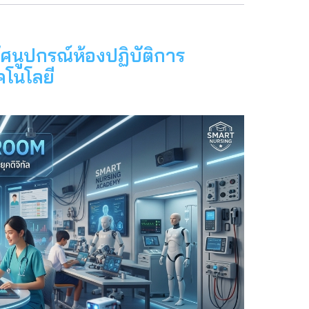
ระบบ
ภาพ
และ
เสียง
ศนูปกรณ์ห้องปฏิบัติการ
ห้อง
ประชุม
คโนโลยี
ใหญ่
อาคาร
ไทย
บุรี