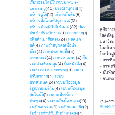
เรียนออนไลน์ในระบบ WU e-
Learning
(40)
บรรณานุกรม
(4)
บริการผู้ใช้
(12)
บริการยืมคืน
(8)
บริการสื่อโสตทัศนูปกรณ์
(12)
บริการห้องมินิเธียร์เตอร์
(32)
บัตร
คู่มือกา
ประจำตัวพนักงาน
(4)
ปลายภาค
(1)
โสตทัศนู
ผลิตสำเนาข้อสอบ
(24)
พอดแค
มหาวิทยา
สต์
(4)
ภาพถ่ายบุคคลเพื่อทำ
ไกลด้วย
บัตร
(4)
ภาพประกอบสื่อ
(4)
โดยในคู่
ภาพยนตร์
(4)
ภาพเวกเตอร์
(4)
ยืม
- การรับ
ระหว่างห้องสมุด
(4)
ยืมหนังสือ
(4)
- การเต
ระบบ WU e-Learning
(4)
ระบบ
- บันทึ
ปรับอากาศ
(4)
ระบบ
- จนกระท
สารสนเทศ
(24)
ระบบห้องสมุด
รัฐสภาอเมริกัน
(4)
ระบบห้องสมุด
อัตโนมัติ
(1)
ระบบเสียงห้อง
ประชุม
(4)
ระบบเสียงโถงกลาง
(10)
keyword
ขั้นตอนกา
ระเบียงบรรณ
(6)
ระเบียนสมาชิก
(2)
รับชำระค่าปรับเกินกำหนดส่ง
(4)