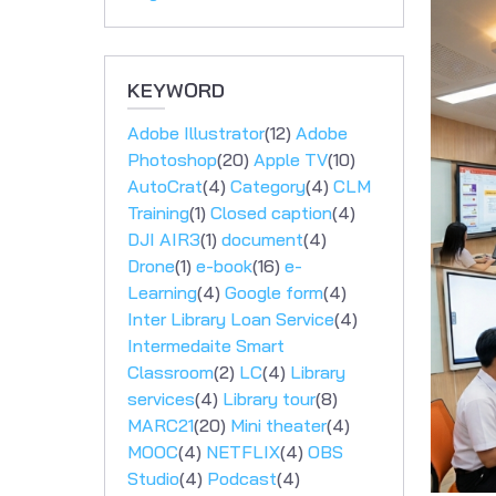
KEYWORD
Adobe Illustrator
(12)
Adobe
Photoshop
(20)
Apple TV
(10)
AutoCrat
(4)
Category
(4)
CLM
Training
(1)
Closed caption
(4)
DJI AIR3
(1)
document
(4)
Drone
(1)
e-book
(16)
e-
Learning
(4)
Google form
(4)
Inter Library Loan Service
(4)
Intermedaite Smart
Classroom
(2)
LC
(4)
Library
services
(4)
Library tour
(8)
MARC21
(20)
Mini theater
(4)
MOOC
(4)
NETFLIX
(4)
OBS
Studio
(4)
Podcast
(4)