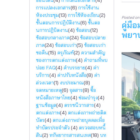
ออนไลน์
(4)
การเสนอเอกสาร
(4)
การแปลงเอกสาร
(6)
การใช้งาน
ห้องประชุม
(13)
การใช้ห้องเรียน
(2)
Posted o
ขั้นตอนการปฎิบัติงาน
(6)
ขั้นตอ
คู่ม
นการปฎิบิตงาน
(4)
ข้อสอบ
(12)
พยาบ
ข้อสอบกลางภาค
(24)
ข้อสอบปลาย
ภาค
(24)
ข้อสอบเก่า
(5)
ข้อสอบเก่า
ขอคืน
(15)
ครุภัณฑ์
(2)
ความสำคัญ
ของการตกแต่งภาพ
(4)
คำถามที่พบ
บ่อย FAQ
(4)
คำบรรยาย
(4)
ค่า
บริการ
(4)
ค่าปรับหนังสือ
(8)
ค่า
ล่วงเวลา
(1)
งบประมาณ
(8)
จดหมายเหตุ
(6)
จุลสาร
(8)
ซื้อ
หนังสือภาษาไทย
(4)
ซ่อมบำรุง
(4)
ฐานข้อมูล
(4)
ดรรชนีวารสาร
(4)
ตกแต่งภาพ
(4)
ตกแต่งภาพถ่ายติด
บัตร
(4)
ตกแต่งภาพถ่ายบุคคลเพื่อ
ทำบัตรประจำตัว
(4)
ตรวจสอบหนี้
สิน
(2)
ทรัพยากรสารสนเทศ
(18)
บท