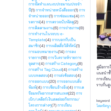
การจัีดทำแผนงบประมาณประจำ
ปี
(1)
การจำหน่ายหนังสือออก
(1)
การ
จำหน่ายออก
(1)
การซ่อมแซม
(4)
กา
รดราฟ
(4)
การตรวจนับพัสดุ
(2)
การติดตามงาน
(6)
การถ่ายภาพ
(8)
การทำงานในระบบ e-
Template
(4)
การบอกรับเป็น
สมาชิก
(4)
การผลิตสื่อวิดีทัศน์
(1)
การมอบหมายงาน
(14)
การลง
รายการ
(18)
การวิเคราะห์รายการ
จุลสาร
(4)
การสร้าง Category
(8)
คู่มือก
การสร้าง Tag Cloud
(4)
การสร้าง
แนะนำขั้
แบบทดสอบ
(4)
การส่งข้อสอบ
(4)
การเรีย
การออกแบบ
(20)
การออกแบบสิ่ง
ราบรื่นสู
พิมพ์
(4)
การเขียนอ้างอิง
(4)
การเต
รียมทรัพยากรสารสนเทศ
(22)
การ
เบิก/เคลียร์เงินสดย่อยกิจกรรม/
keyword
โครงการต่างๆ
(7)
การเรียน
โสตทัศนู