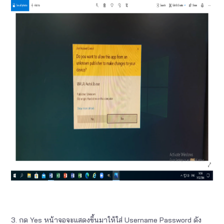
3. กด Yes หน้าจอจะแสดงขึ้นมาให้ใส่ Username Password ดัง