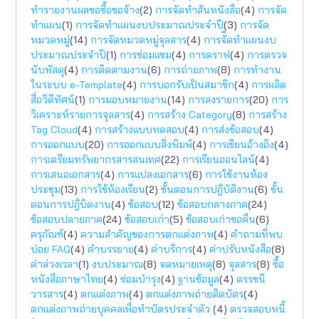
ทำรายงานผลขอซื้อขอจ้าง
(2)
การจัดทำสันหนังสือ
(4)
การจัด
ทำแผน
(1)
การจัดทำแผนงบประมาณประจำปี
(3)
การจัด
หมวดหมู่
(14)
การจัดหมวดหมู่จุลสาร
(4)
การจัีดทำแผนงบ
ประมาณประจำปี
(1)
การซ่อมแซม
(4)
การดราฟ
(4)
การตรวจ
นับพัสดุ
(4)
การติดตามงาน
(6)
การถ่ายภาพ
(8)
การทำงาน
ในระบบ e-Template
(4)
การบอกรับเป็นสมาชิก
(4)
การผลิต
สื่อวิดีทัศน์
(1)
การมอบหมายงาน
(14)
การลงรายการ
(20)
การ
วิเคราะห์รายการจุลสาร
(4)
การสร้าง Category
(8)
การสร้าง
Tag Cloud
(4)
การสร้างแบบทดสอบ
(4)
การส่งข้อสอบ
(4)
การออกแบบ
(20)
การออกแบบสิ่งพิมพ์
(4)
การเขียนอ้างอิง
(4)
การเตรียมทรัพยากรสารสนเทศ
(22)
การเรียนออนไลน์
(4)
การเสนอเอกสาร
(4)
การแปลงเอกสาร
(6)
การใช้งานห้อง
ประชุม
(13)
การใช้ห้องเรียน
(2)
ขั้นตอนการปฎิบัติงาน
(6)
ขั้น
ตอนการปฎิบิตงาน
(4)
ข้อสอบ
(12)
ข้อสอบกลางภาค
(24)
ข้อสอบปลายภาค
(24)
ข้อสอบเก่า
(5)
ข้อสอบเก่าขอคืน
(6)
ครุภัณฑ์
(4)
ความสำคัญของการตกแต่งภาพ
(4)
คำถามที่พบ
บ่อย FAQ
(4)
คำบรรยาย
(4)
ค่าบริการ
(4)
ค่าปรับหนังสือ
(8)
ค่าล่วงเวลา
(1)
งบประมาณ
(8)
จดหมายเหตุ
(8)
จุลสาร
(8)
ซื้อ
หนังสือภาษาไทย
(4)
ซ่อมบำรุง
(4)
ฐานข้อมูล
(4)
ดรรชนี
วารสาร
(4)
ตกแต่งภาพ
(4)
ตกแต่งภาพถ่ายติดบัตร
(4)
ตกแต่งภาพถ่ายบุคคลเพื่อทำบัตรประจำตัว
(4)
ตรวจสอบหนี้