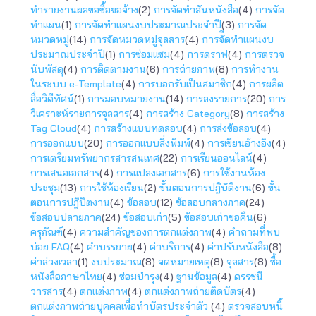
ทำรายงานผลขอซื้อขอจ้าง
(2)
การจัดทำสันหนังสือ
(4)
การจัด
ทำแผน
(1)
การจัดทำแผนงบประมาณประจำปี
(3)
การจัด
หมวดหมู่
(14)
การจัดหมวดหมู่จุลสาร
(4)
การจัีดทำแผนงบ
ประมาณประจำปี
(1)
การซ่อมแซม
(4)
การดราฟ
(4)
การตรวจ
นับพัสดุ
(4)
การติดตามงาน
(6)
การถ่ายภาพ
(8)
การทำงาน
ในระบบ e-Template
(4)
การบอกรับเป็นสมาชิก
(4)
การผลิต
สื่อวิดีทัศน์
(1)
การมอบหมายงาน
(14)
การลงรายการ
(20)
การ
วิเคราะห์รายการจุลสาร
(4)
การสร้าง Category
(8)
การสร้าง
Tag Cloud
(4)
การสร้างแบบทดสอบ
(4)
การส่งข้อสอบ
(4)
การออกแบบ
(20)
การออกแบบสิ่งพิมพ์
(4)
การเขียนอ้างอิง
(4)
การเตรียมทรัพยากรสารสนเทศ
(22)
การเรียนออนไลน์
(4)
การเสนอเอกสาร
(4)
การแปลงเอกสาร
(6)
การใช้งานห้อง
ประชุม
(13)
การใช้ห้องเรียน
(2)
ขั้นตอนการปฎิบัติงาน
(6)
ขั้น
ตอนการปฎิบิตงาน
(4)
ข้อสอบ
(12)
ข้อสอบกลางภาค
(24)
ข้อสอบปลายภาค
(24)
ข้อสอบเก่า
(5)
ข้อสอบเก่าขอคืน
(6)
ครุภัณฑ์
(4)
ความสำคัญของการตกแต่งภาพ
(4)
คำถามที่พบ
บ่อย FAQ
(4)
คำบรรยาย
(4)
ค่าบริการ
(4)
ค่าปรับหนังสือ
(8)
ค่าล่วงเวลา
(1)
งบประมาณ
(8)
จดหมายเหตุ
(8)
จุลสาร
(8)
ซื้อ
หนังสือภาษาไทย
(4)
ซ่อมบำรุง
(4)
ฐานข้อมูล
(4)
ดรรชนี
วารสาร
(4)
ตกแต่งภาพ
(4)
ตกแต่งภาพถ่ายติดบัตร
(4)
ตกแต่งภาพถ่ายบุคคลเพื่อทำบัตรประจำตัว
(4)
ตรวจสอบหนี้