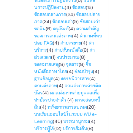
ขั้นตอนการปฎิบัติงาน
(6)
ขั้นตอ
นการปฎิบิตงาน
(4)
ข้อสอบ
(12)
ข้อสอบกลางภาค
(24)
ข้อสอบปลาย
ภาค
(24)
ข้อสอบเก่า
(5)
ข้อสอบเก่า
ขอคืน
(6)
ครุภัณฑ์
(4)
ความสำคัญ
ของการตกแต่งภาพ
(4)
คำถามที่พบ
บ่อย FAQ
(4)
คำบรรยาย
(4)
ค่า
บริการ
(4)
ค่าปรับหนังสือ
(8)
ค่า
ล่วงเวลา
(1)
งบประมาณ
(8)
จดหมายเหตุ
(8)
จุลสาร
(8)
ซื้อ
หนังสือภาษาไทย
(4)
ซ่อมบำรุง
(4)
ฐานข้อมูล
(4)
ดรรชนีวารสาร
(4)
ตกแต่งภาพ
(4)
ตกแต่งภาพถ่ายติด
บัตร
(4)
ตกแต่งภาพถ่ายบุคคลเพื่อ
ทำบัตรประจำตัว
(4)
ตรวจสอบหนี้
สิน
(4)
ทรัพยากรสารสนเทศ
(20)
บทเรียนออนไลน์ในระบบ WU e-
Learning
(40)
บรรณานุกรม
(4)
บริการผู้ใช้
(12)
บริการยืมคืน
(8)