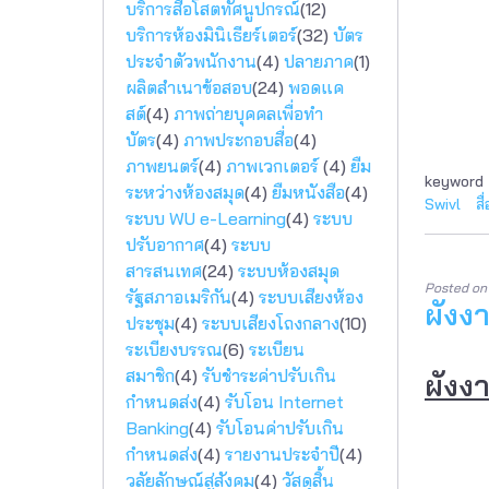
บริการสื่อโสตทัศนูปกรณ์
(12)
บริการห้องมินิเธียร์เตอร์
(32)
บัตร
ประจำตัวพนักงาน
(4)
ปลายภาค
(1)
ผลิตสำเนาข้อสอบ
(24)
พอดแค
สต์
(4)
ภาพถ่ายบุคคลเพื่อทำ
บัตร
(4)
ภาพประกอบสื่อ
(4)
ภาพยนตร์
(4)
ภาพเวกเตอร์
(4)
ยืม
keyword
ระหว่างห้องสมุด
(4)
ยืมหนังสือ
(4)
Swivl
ส
ระบบ WU e-Learning
(4)
ระบบ
ปรับอากาศ
(4)
ระบบ
สารสนเทศ
(24)
ระบบห้องสมุด
Posted o
รัฐสภาอเมริกัน
(4)
ระบบเสียงห้อง
ผังง
ประชุม
(4)
ระบบเสียงโถงกลาง
(10)
ระเบียงบรรณ
(6)
ระเบียน
สมาชิก
(4)
รับชำระค่าปรับเกิน
ผังง
กำหนดส่ง
(4)
รับโอน Internet
Banking
(4)
รับโอนค่าปรับเกิน
กำหนดส่ง
(4)
รายงานประจำปี
(4)
วลัยลักษณ์สู่สังคม
(4)
วัสดุสิ้น