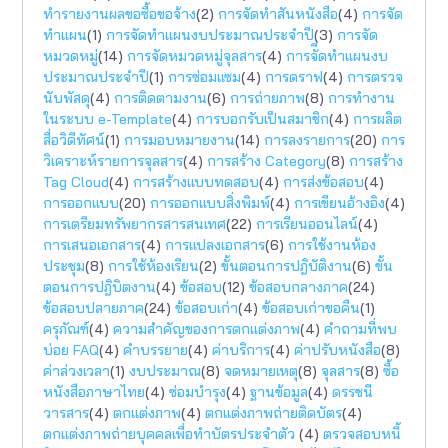
ทำรายงานผลขอซื้อขอจ้าง
(2)
การจัดทำสันหนังสือ
(4)
การจัด
ทำแผน
(1)
การจัดทำแผนงบประมาณประจำปี
(3)
การจัด
หมวดหมู่
(14)
การจัดหมวดหมู่จุลสาร
(4)
การจัีดทำแผนงบ
ประมาณประจำปี
(1)
การซ่อมแซม
(4)
การดราฟ
(4)
การตรวจ
นับพัสดุ
(4)
การติดตามงาน
(6)
การถ่ายภาพ
(8)
การทำงาน
ในระบบ e-Template
(4)
การบอกรับเป็นสมาชิก
(4)
การผลิต
สื่อวิดีทัศน์
(1)
การมอบหมายงาน
(14)
การลงรายการ
(20)
การ
วิเคราะห์รายการจุลสาร
(4)
การสร้าง Category
(8)
การสร้าง
Tag Cloud
(4)
การสร้างแบบทดสอบ
(4)
การส่งข้อสอบ
(4)
การออกแบบ
(20)
การออกแบบสิ่งพิมพ์
(4)
การเขียนอ้างอิง
(4)
การเตรียมทรัพยากรสารสนเทศ
(22)
การเรียนออนไลน์
(4)
การเสนอเอกสาร
(4)
การแปลงเอกสาร
(6)
การใช้งานห้อง
ประชุม
(8)
การใช้ห้องเรียน
(2)
ขั้นตอนการปฎิบัติงาน
(6)
ขั้น
ตอนการปฎิบิตงาน
(4)
ข้อสอบ
(12)
ข้อสอบกลางภาค
(24)
ข้อสอบปลายภาค
(24)
ข้อสอบเก่า
(4)
ข้อสอบเก่าขอคืน
(1)
ครุภัณฑ์
(4)
ความสำคัญของการตกแต่งภาพ
(4)
คำถามที่พบ
บ่อย FAQ
(4)
คำบรรยาย
(4)
ค่าบริการ
(4)
ค่าปรับหนังสือ
(8)
ค่าล่วงเวลา
(1)
งบประมาณ
(8)
จดหมายเหตุ
(8)
จุลสาร
(8)
ซื้อ
หนังสือภาษาไทย
(4)
ซ่อมบำรุง
(4)
ฐานข้อมูล
(4)
ดรรชนี
วารสาร
(4)
ตกแต่งภาพ
(4)
ตกแต่งภาพถ่ายติดบัตร
(4)
ตกแต่งภาพถ่ายบุคคลเพื่อทำบัตรประจำตัว
(4)
ตรวจสอบหนี้