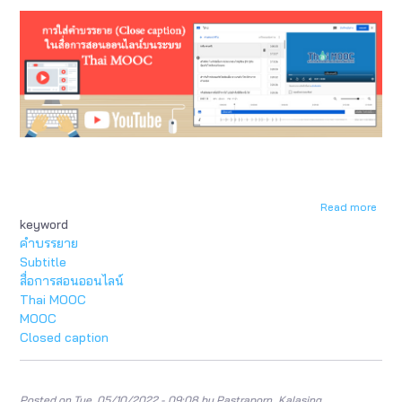
Read more
abou
keyword
การ
ใส่
คำบรรยาย
คำ
Subtitle
บรรย
สื่อการสอนออนไลน์
(Clo
Thai MOOC
Capt
MOOC
ใน
Closed caption
สื่อ
การ
สอน
ออนไ
Posted on
Tue, 05/10/2022 - 09:08
by
Pastraporn_Kalasing
บน