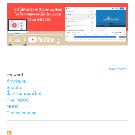
Read more
abou
keyword
การ
ใส่
คำบรรยาย
คำ
Subtitle
บรรย
สื่อการสอนออนไลน์
(Clo
Thai MOOC
Capt
MOOC
ใน
Closed caption
สื่อ
การ
สอน
ออนไ
บน