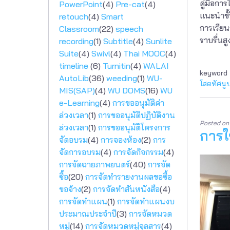
คู่มือก
PowerPoint
(4)
Pre-cat
(4)
แนะนำขั้
retouch
(4)
Smart
การเรีย
Classroom
(22)
speech
ราบรื่นสู
recording
(1)
Subtitle
(4)
Sunlite
Suite
(4)
Swivl
(4)
Thai MOOC
(4)
timeline
(6)
Turnitin
(4)
WALAI
keyword
AutoLib
(36)
weeding
(1)
WU-
โสตทัศนู
MIS(SAP)
(4)
WU DOMS
(16)
WU
e-Learning
(4)
การขออนุมัติค่า
ล่วงเวลา
(1)
การขออนุมัติปฏิบัติงาน
Posted o
ล่วงเวลา
(1)
การขออนุมัติโครงการ
การใ
จัดอบรม
(4)
การจองห้อง
(2)
การ
จัดการอบรม
(4)
การจัดกิจกรรม
(4)
การจัดฉายภาพยนตร์
(40)
การจัด
ซื้อ
(20)
การจัดทำรายงานผลขอซื้อ
ขอจ้าง
(2)
การจัดทำสันหนังสือ
(4)
การจัดทำแผน
(1)
การจัดทำแผนงบ
ประมาณประจำปี
(3)
การจัดหมวด
หมู่
(14)
การจัดหมวดหมู่จุลสาร
(4)