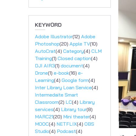
KEYWORD
Adobe Illustrator
(12)
Adobe
Photoshop
(20)
Apple TV
(10)
AutoCrat
(4)
Category
(4)
CLM
Training
(1)
Closed caption
(4)
DJI AIR3
(1)
document
(4)
Drone
(1)
e-book
(16)
e-
Learning
(4)
Google form
(4)
Inter Library Loan Service
(4)
Intermedaite Smart
Classroom
(2)
LC
(4)
Library
services
(4)
Library tour
(8)
MARC21
(20)
Mini theater
(4)
MOOC
(4)
NETFLIX
(4)
OBS
Studio
(4)
Podcast
(4)