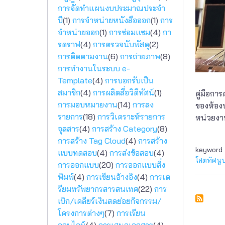
การจัีดทำแผนงบประมาณประจำ
ปี
(1)
การจำหน่ายหนังสือออก
(1)
การ
จำหน่ายออก
(1)
การซ่อมแซม
(4)
กา
รดราฟ
(4)
การตรวจนับพัสดุ
(2)
การติดตามงาน
(6)
การถ่ายภาพ
(8)
การทำงานในระบบ e-
Template
(4)
การบอกรับเป็น
สมาชิก
(4)
การผลิตสื่อวิดีทัศน์
(1)
คู่มือก
การมอบหมายงาน
(14)
การลง
ของห้อง
รายการ
(18)
การวิเคราะห์รายการ
หน่วยง
จุลสาร
(4)
การสร้าง Category
(8)
การสร้าง Tag Cloud
(4)
การสร้าง
keyword
แบบทดสอบ
(4)
การส่งข้อสอบ
(4)
โสตทัศนู
การออกแบบ
(20)
การออกแบบสิ่ง
พิมพ์
(4)
การเขียนอ้างอิง
(4)
การเต
รียมทรัพยากรสารสนเทศ
(22)
การ
เบิก/เคลียร์เงินสดย่อยกิจกรรม/
โครงการต่างๆ
(7)
การเรียน